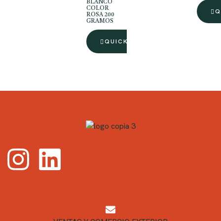
BLANCO
COLOR
Q
ROSA 200
GRAMOS
QUICK VIEW