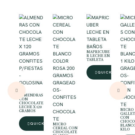
BAÑOS
MAPRICUBE
R LECHE EN
CONFITES
TABLETA
P/FIESTAS
GRAG
QUICK VIEW
-
OS-
GOLOSINA
GRAGEAD
CONFI
S
OS-
CON
ALMENDRAS
CONFITES
CHOC
CON
CON
TE
CHOCOLATE
LECHE X 120
MICRO
CHOCOLA
GRAMOS
GALLET
TE
CON
CHOCO
QUICK VIEW
MICRO
BLANCO
CEREAL CON
KILO
CHOCOLATE