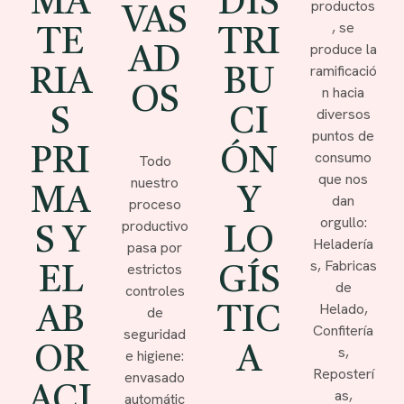
MA
DIS
productos
VAS
, se
TE
TRI
produce la
AD
ramificació
RIA
BU
n hacia
OS
diversos
S
CI
puntos de
PRI
ÓN
consumo
Todo
que nos
nuestro
MA
Y
dan
proceso
orgullo:
productivo
S Y
LO
Heladería
pasa por
s, Fabricas
estrictos
EL
GÍS
de
controles
Helado,
de
AB
TIC
Confitería
seguridad
s,
OR
A
e higiene:
Reposterí
envasado
ACI
as,
automátic