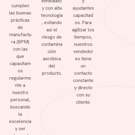
inmediato
y
cumplen
y con alta
ayudantes
las buenas
tecnología
capacitad
prácticas
, evitando
os. Para
de
así el
agilizar los
manufactu
riesgo de
tiempos,
ra (BPM)
contamina
nuestros
con las
ción
vendedor
que
aeróbica
es tiene
capacitam
del
un
os
producto.
contacto
regularme
constante
nte a
y directo
nuestro
con su
personal,
cliente.
buscando
la
excelencia
y ser