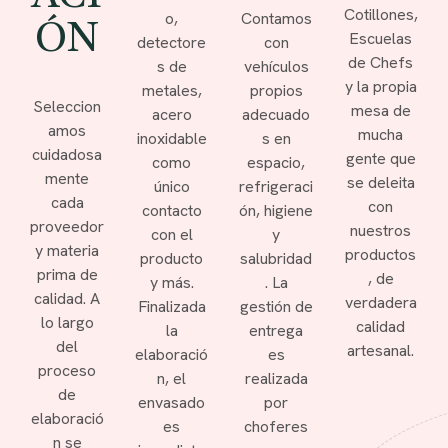
Cotillones,
o,
Contamos
ÓN
Escuelas
detectore
con
de Chefs
s de
vehículos
y la propia
metales,
propios
Seleccion
mesa de
acero
adecuado
amos
mucha
inoxidable
s en
cuidadosa
gente que
como
espacio,
mente
se deleita
único
refrigeraci
cada
con
contacto
ón, higiene
proveedor
nuestros
con el
y
y materia
productos
producto
salubridad
prima de
, de
y más.
. La
calidad. A
verdadera
Finalizada
gestión de
lo largo
calidad
la
entrega
del
artesanal.
elaboració
es
proceso
n, el
realizada
de
envasado
por
elaboració
es
choferes
n se