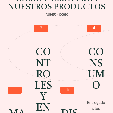
NUESTROS PRODUCTOS
Nuestro Proceso
2
4
CO
CO
NT
NS
RO
UM
LES
O
1
3
Y
Entregado
EN
s los