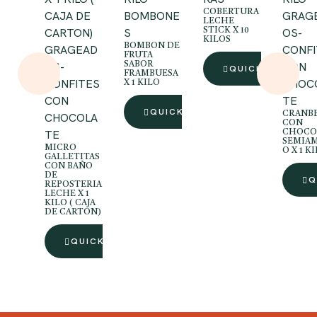
COBERTURA
BOMBONE
GRAG
LECHE
S
OS-
STICK X 10
KILOS
BOMBON DE
GRAGEAD
CONFI
FRUTA
OS-
CON
SABOR
QUICK VIEW
FRAMBUESA
CONFITES
CHOC
X 1 KILO
CON
TE
QUICK VIEW
CRANB
CHOCOLA
CON
TE
CHOCO
SEMIA
MICRO
O X 1 K
GALLETITAS
CON BAÑO
DE
Q
REPOSTERIA
LECHE X 1
KILO ( CAJA
DE CARTON)
QUICK VIEW